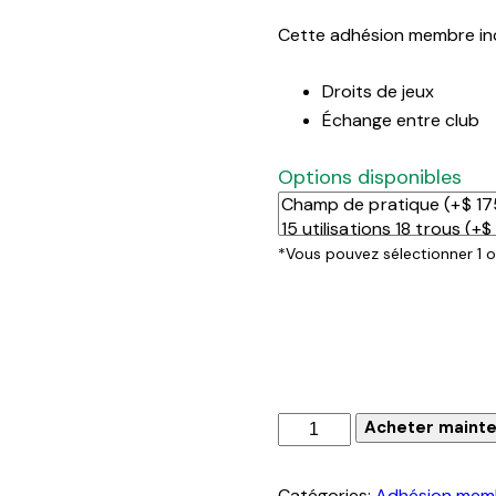
Cette adhésion membre inc
Droits de jeux
Échange entre club
Options disponibles
*Vous pouvez sélectionner 1 o
quantité
Acheter maint
de
Adhésion
Catégories:
Adhésion mem