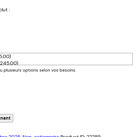
lut :
u plusieurs options selon vos besoins.
enant
bre 2025
,
Non-actionnaire
Product ID:
22289