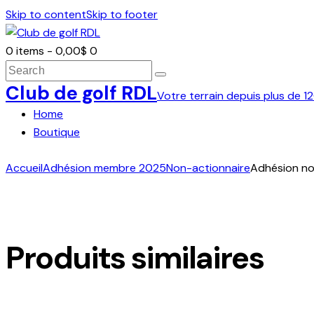
Skip to content
Skip to footer
0 items
-
0,00$
0
Search
Club de golf RDL
Votre terrain depuis plus de 12
Home
Boutique
facebook-
twitter-
dribble-
instagram
Accueil
Adhésion membre 2025
Non-actionnaire
Adhésion no
1
new
new
Produits similaires