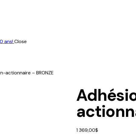
0 ans!
Close
n-actionnaire – BRONZE
Adhési
actionn
1 369,00
$