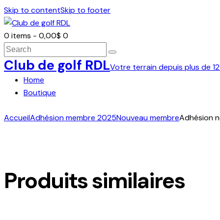
Skip to content
Skip to footer
0 items
-
0,00$
0
Search
Club de golf RDL
Votre terrain depuis plus de 12
Home
Boutique
facebook-
twitter-
dribble-
instagram
Accueil
Adhésion membre 2025
Nouveau membre
Adhésion 
1
new
new
Produits similaires