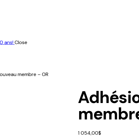
0 ans!
Close
nouveau membre – OR
Adhési
membre
1 054,00
$