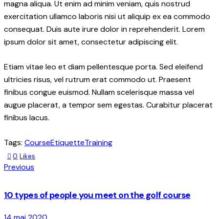
magna aliqua. Ut enim ad minim veniam, quis nostrud
exercitation ullamco laboris nisi ut aliquip ex ea commodo
consequat. Duis aute irure dolor in reprehenderit. Lorem
ipsum dolor sit amet, consectetur adipiscing elit.
Etiam vitae leo et diam pellentesque porta. Sed eleifend
ultricies risus, vel rutrum erat commodo ut. Praesent
finibus congue euismod. Nullam scelerisque massa vel
augue placerat, a tempor sem egestas. Curabitur placerat
finibus lacus.
Tags:
Course
Etiquette
Training
Twitter-
Facebook
Share-
Copy
0
Likes
Navigation
new
email
URL
Previous
to
de
clipboard
10 types of people you meet on the golf course
l'article
14 mai 2020