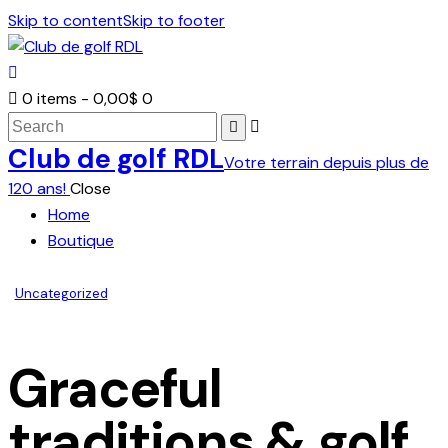
Skip to content
Skip to footer
0 items
-
0,00$
0
Search
Club de golf RDL
Votre terrain depuis plus de
120 ans!
Close
Home
Boutique
facebook-
twitter-
dribble-
instagram
Uncategorized
1
new
new
Graceful
traditions & golf