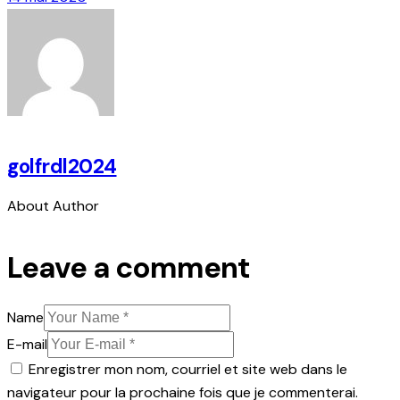
golfrdl2024
About Author
facebook-
twitter-
dribble-
instagram
1
new
new
Leave a comment
Name
E-mail
Enregistrer mon nom, courriel et site web dans le
navigateur pour la prochaine fois que je commenterai.