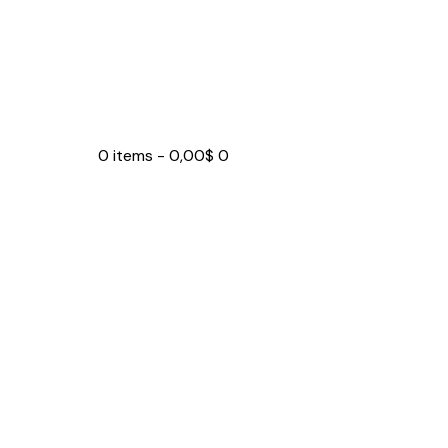
0 items
-
0,00$
0