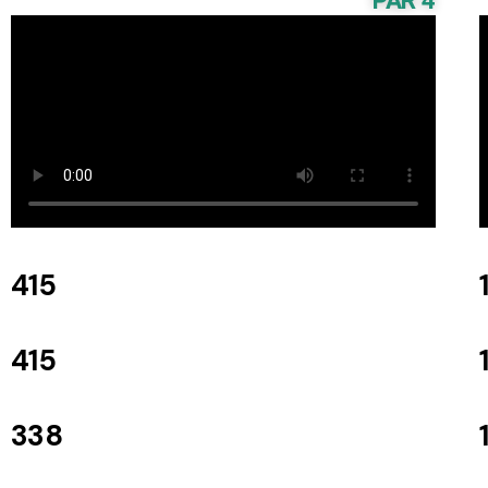
PAR 4
415
415
338