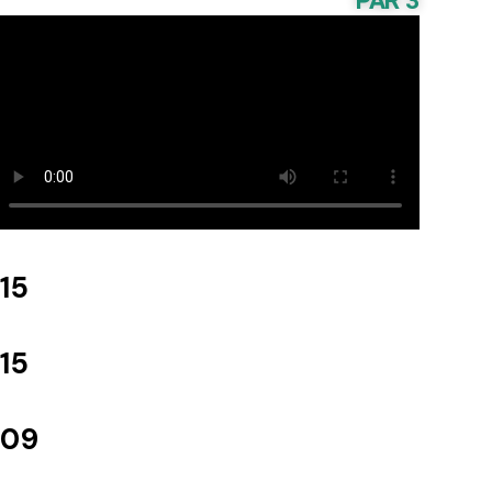
PAR 3
115
115
109