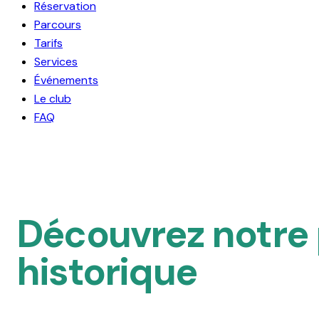
Réservation
Parcours
Tarifs
Services
Événements
Le club
FAQ
Découvrez notre
historique