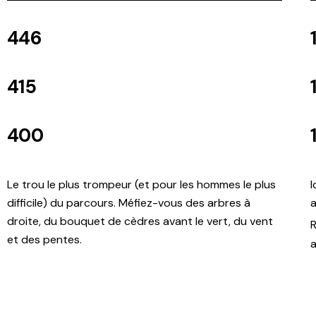
446
415
400
Le trou le plus trompeur (et pour les hommes le plus
I
difficile) du parcours. Méfiez-vous des arbres à
a
droite, du bouquet de cèdres avant le vert, du vent
R
et des pentes.
a