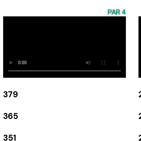
PAR 4
379
365
351