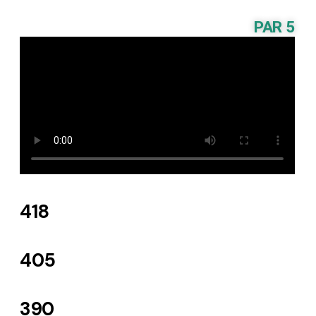
PAR 5
418
405
390