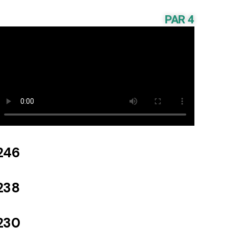
PAR 4
246
238
230