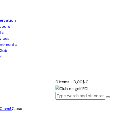
ervation
cours
fs
vices
énements
Club
Q
0 items
-
0,00$
0
0 ans!
Close