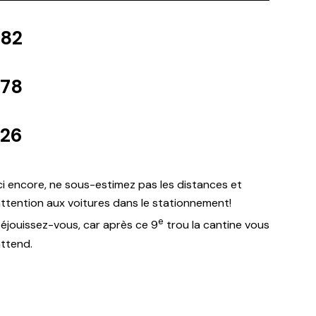
182
178
126
ci encore, ne sous-estimez pas les distances et
ttention aux voitures dans le stationnement!
e
éjouissez-vous, car après ce 9
trou la cantine vous
ttend.